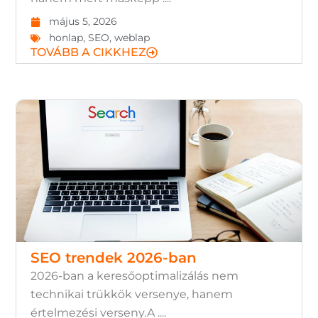
május 5, 2026
honlap
,
SEO
,
weblap
TOVÁBB A CIKKHEZ
SEO trendek 2026-ban
2026-ban a keresőoptimalizálás nem
technikai trükkök versenye, hanem
értelmezési verseny.A ....