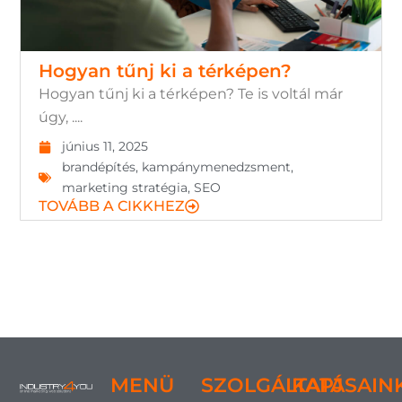
Hogyan tűnj ki a térképen?
Hogyan tűnj ki a térképen? Te is voltál már
úgy, ....
június 11, 2025
brandépítés
,
kampánymenedzsment
,
marketing stratégia
,
SEO
TOVÁBB A CIKKHEZ
MENÜ
SZOLGÁLTATÁSAIN
KAPJ