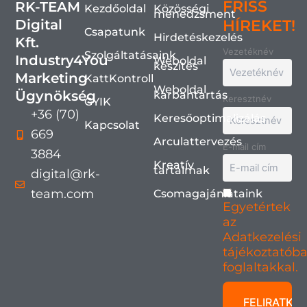
FRISS
RK-TEAM
Kezdőoldal
Közösségi
menedzsment
Digital
HÍREKET!
Csapatunk
Hirdetéskezelés
Kft.
Vezetéknév
Szolgáltatásaink
Industry4You
Weboldal
készítés
Marketing
KattKontroll
Weboldal
Ügynökség
karbantartás
Keresztnév
GYIK
+36 (70)
Keresőoptimalizálás
Kapcsolat
669
Arculattervezés
E-mail cím
3884
Kreatív
tartalmak
digital@rk-
team.com
Csomagajánlataink
Egyetértek
az
Adatkezelési
tájékoztatób
foglaltakkal.