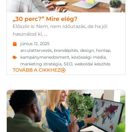
„30 perc?” Mire elég?
Először is: Nem, nem Időutazás, de ha jól
használod ki, ....
június 12, 2025
arculattervezés
,
brandépítés
,
design
,
honlap
,
kampánymenedzsment
,
közösségi média
,
marketing stratégia
,
SEO
,
weboldal készítés
TOVÁBB A CIKKHEZ