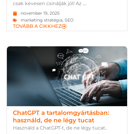
csak kevesen csinálják jól! Az ....
november 19, 2025
marketing stratégia
,
SEO
TOVÁBB A CIKKHEZ
ChatGPT a tartalomgyártásban:
használd, de ne légy tucat
Használd a ChatGPT-t, de ne légy tucat..