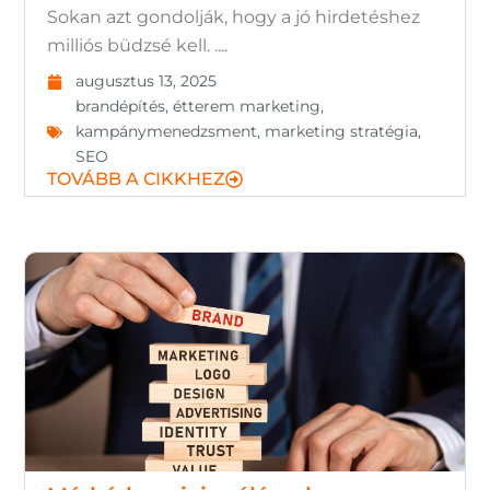
Sokan azt gondolják, hogy a jó hirdetéshez
milliós büdzsé kell. ....
augusztus 13, 2025
brandépítés
,
étterem marketing
,
kampánymenedzsment
,
marketing stratégia
,
SEO
TOVÁBB A CIKKHEZ