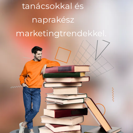
tanácsokkal és
naprakész
marketingtrendekkel.