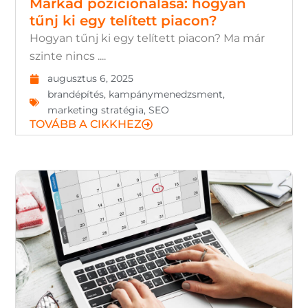
Márkád pozicionálása: hogyan
tűnj ki egy telített piacon?
Hogyan tűnj ki egy telített piacon? Ma már
szinte nincs ....
augusztus 6, 2025
brandépítés
,
kampánymenedzsment
,
marketing stratégia
,
SEO
TOVÁBB A CIKKHEZ