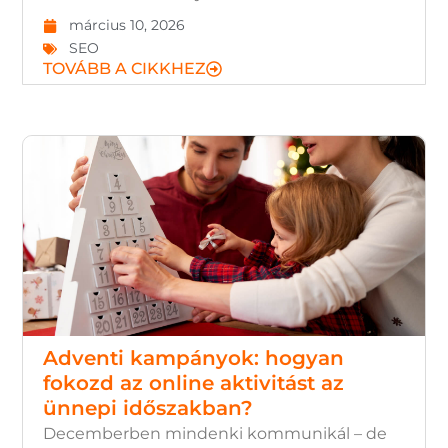
március 10, 2026
SEO
TOVÁBB A CIKKHEZ
Adventi kampányok: hogyan
fokozd az online aktivitást az
ünnepi időszakban?
Decemberben mindenki kommunikál – de