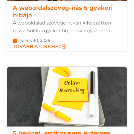
A weboldalszöveg-írás 6 gyakori
hibája
A weboldalad szövege ritkán kifejezetten
rossz. Sokkal gyakoribb, hogy egyszerűen ....
július 30, 2026
TOVÁBB A CIKKHEZ
5 helyzet, amikor nem érdemes