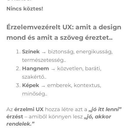
Nincs köztes!
Érzelemvezérelt UX: amit a design
mond és amit a szöveg éreztet..
Színek
→ biztonság, energikusság,
természetesség..
Hangnem
→ közvetlen, baráti,
szakértő..
Képek
→ emberek, kontextus,
minőség..
Az
érzelmi UX
hozza létre azt a
„jó itt lenni”
érzést
– amiből könnyen lesz
„jó, akkor
rendelek.”