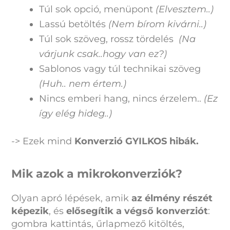
Túl sok opció, menüpont
(Elvesztem..)
Lassú betöltés
(Nem bírom kivárni..)
Túl sok szöveg, rossz tördelés
(Na
várjunk csak..hogy van ez?)
Sablonos vagy túl technikai szöveg
(Huh.. nem értem.)
Nincs emberi hang, nincs érzelem..
(Ez
így elég hideg..)
-> Ezek mind
Konverzió GYILKOS hibák.
Mik azok a mikrokonverziók?
Olyan apró lépések, amik
az élmény részét
képezik
, és
elősegítik a végső konverziót
:
gombra kattintás, űrlapmező kitöltés,