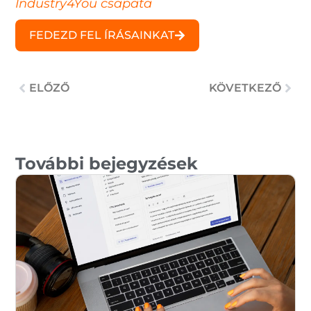
Industry4You csapata
FEDEZD FEL ÍRÁSAINKAT
Előző
ELŐZŐ
KÖVETKEZŐ
Köv
További bejegyzések