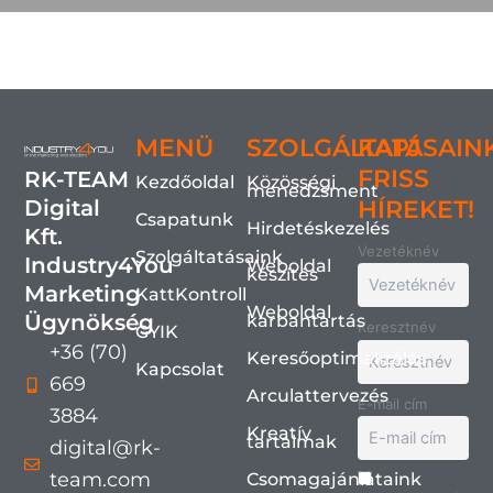
MENÜ
SZOLGÁLTATÁSAIN
KAPJ
FRISS
RK-TEAM
Kezdőoldal
Közösségi
menedzsment
Digital
HÍREKET!
Csapatunk
Hirdetéskezelés
Kft.
Vezetéknév
Szolgáltatásaink
Industry4You
Weboldal
készítés
Marketing
KattKontroll
Weboldal
Ügynökség
karbantartás
Keresztnév
GYIK
+36 (70)
Keresőoptimalizálás
Kapcsolat
669
Arculattervezés
E-mail cím
3884
Kreatív
tartalmak
digital@rk-
team.com
Csomagajánlataink