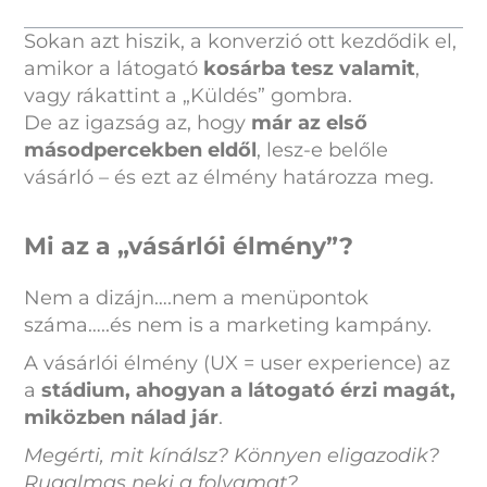
Sokan azt hiszik, a konverzió ott kezdődik el,
amikor a látogató
kosárba tesz valamit
,
vagy rákattint a „Küldés” gombra.
De az igazság az, hogy
már az első
másodpercekben eldől
, lesz-e belőle
vásárló – és ezt az élmény határozza meg.
Mi az a „vásárlói élmény”?
Nem a dizájn….nem a menüpontok
száma…..és nem is a marketing kampány.
A vásárlói élmény (UX = user experience) az
a
stádium, ahogyan a látogató érzi magát,
miközben nálad jár
.
Megérti, mit kínálsz? Könnyen eligazodik?
Rugalmas neki a folyamat?