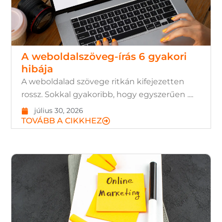
A weboldalszöveg-írás 6 gyakori
hibája
A weboldalad szövege ritkán kifejezetten
rossz. Sokkal gyakoribb, hogy egyszerűen ....
július 30, 2026
TOVÁBB A CIKKHEZ