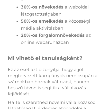
30%-os növekedés
a weboldal
látogatottságában
50%-os emelkedés
a közösségi
média aktivitásban
20%-os forgalomnövekedés
az
online webáruházban
Mi vihető el tanulságként?
Ez az eset azt bizonyítja, hogy a jól
megtervezett kampányok nem csupán a
számokban hoznak változást, hanem
hosszú távon is segítik a vállalkozás
fejlődését.
Ha Te is szeretnéd növelni vállalkozásod
láthatóságát, érdemes átgondolni a