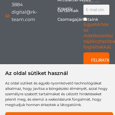
E-mail cím
3884
Kreatív
tartalmak
digital@rk-
team.com
Csomagajánlataink
Egyetértek
az
Adatkezelési
tájékoztatób
foglaltakkal.
Az oldal sütiket használ
KÖVESS
MINKET
Az oldal sütiket és egyéb nyomkövető technológiákat
alkalmaz, hogy javítsa a böngészési élményét, azzal hogy
személyre szabott tartalmakat és célzott hirdetéseket
jelenít meg, és elemzi a weboldalunk forgalmát, hogy
megtudjuk honnan érkeztek a látogatóink.
RK-TEAM Digital Kft. – Industry
4
You 2026 © Minden jog fenntartva! |
Adatkezelési tájékoztató
Süti tájékoztató
|