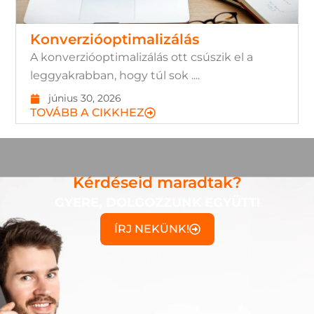
Konverzióoptimalizálás
A konverzióoptimalizálás ott csúszik el a
leggyakrabban, hogy túl sok ....
június 30, 2026
TOVÁBB A CIKKHEZ
Kérdéseid maradtak?
GYERE, DOLGOZZUNK EGYÜTT!
ÍRJ NEKÜNK!