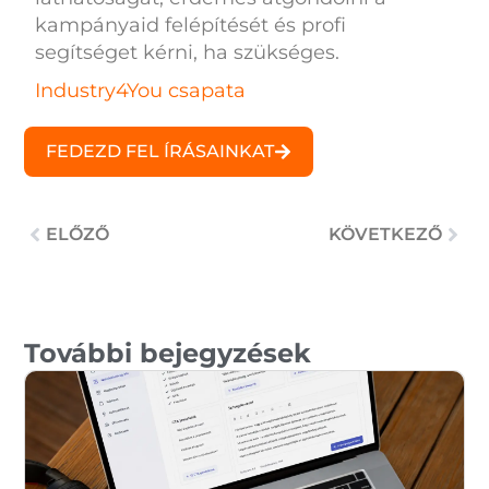
kampányaid felépítését és profi
segítséget kérni, ha szükséges.
Industry4You csapata
FEDEZD FEL ÍRÁSAINKAT
Előző
ELŐZŐ
KÖVETKEZŐ
Köv
További bejegyzések