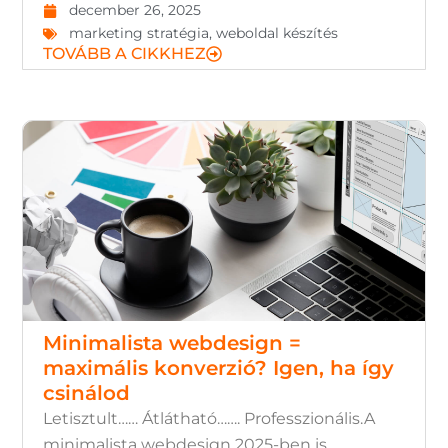
december 26, 2025
marketing stratégia
,
weboldal készítés
TOVÁBB A CIKKHEZ
Minimalista webdesign =
maximális konverzió? Igen, ha így
csinálod
Letisztult…… Átlátható……. Professzionális.A
minimalista webdesign 2025-ben is