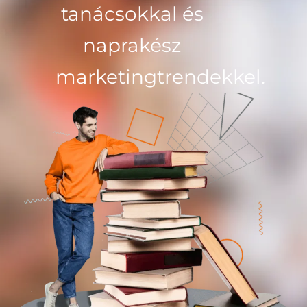
tanácsokkal és
naprakész
marketingtrendekkel.