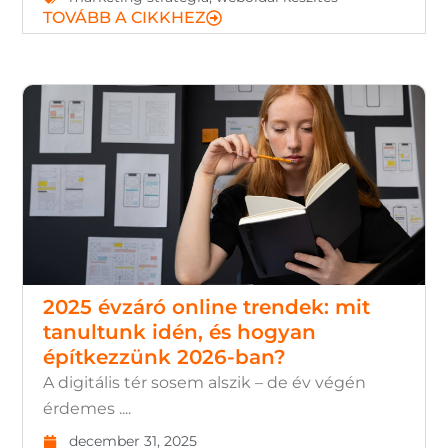
TOVÁBB A CIKKHEZ
2025 évzáró online trendek: mit
tanultunk idén, és hogyan
építkezzünk 2026-ban?
A digitális tér sosem alszik – de év végén
érdemes ....
december 31, 2025