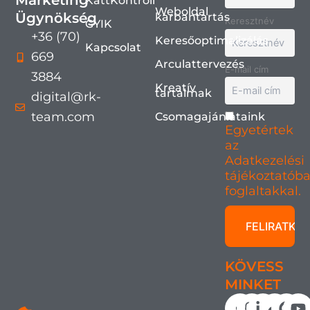
Marketing
KattKontroll
Weboldal
Ügynökség
karbantartás
Keresztnév
GYIK
+36 (70)
Keresőoptimalizálás
Kapcsolat
669
Arculattervezés
E-mail cím
3884
Kreatív
tartalmak
digital@rk-
team.com
Csomagajánlataink
Egyetértek
az
Adatkezelési
tájékoztatób
foglaltakkal.
KÖVESS
MINKET