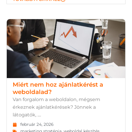
Miért nem hoz ajánlatkérést a
weboldalad?
Van forgalom a weboldalon, mégsem
érkeznek ajánlatkérések? Jönnek a
látogatók, ....
február 24, 2026
marketing stratégia
,
weboldal készítés