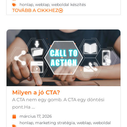
honlap
,
weblap
,
weboldal készítés
TOVÁBB A CIKKHEZ
Milyen a jó CTA?
A CTA nem egy gomb. A CTA egy döntési
pont.Ha ....
március 17, 2026
honlap
,
marketing stratégia
,
weblap
,
weboldal