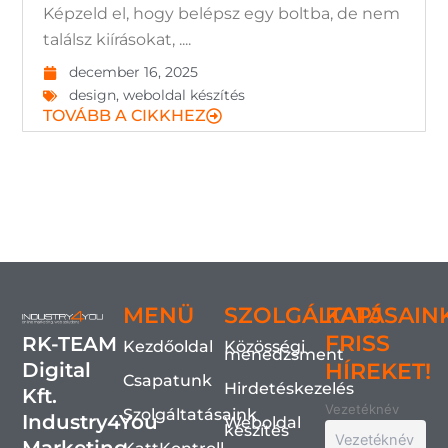
Képzeld el, hogy belépsz egy boltba, de nem
találsz kiírásokat, ....
december 16, 2025
design
,
weboldal készítés
TOVÁBB A CIKKHEZ
MENÜ
SZOLGÁLTATÁSAIN
KAPJ
FRISS
RK-TEAM
Kezdőoldal
Közösségi
menedzsment
Digital
HÍREKET!
Csapatunk
Hirdetéskezelés
Kft.
Vezetéknév
Szolgáltatásaink
Industry4You
Weboldal
készítés