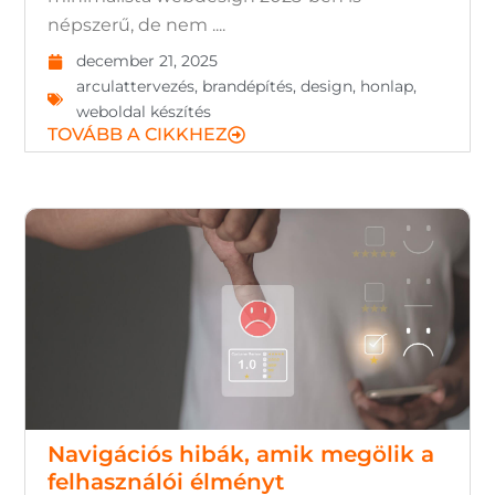
népszerű, de nem ....
december 21, 2025
arculattervezés
,
brandépítés
,
design
,
honlap
,
weboldal készítés
TOVÁBB A CIKKHEZ
Navigációs hibák, amik megölik a
felhasználói élményt