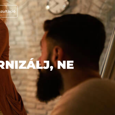
zultáció
NIZÁLJ, NE