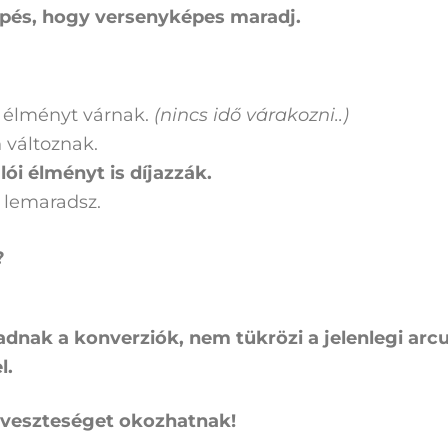
lépés, hogy versenyképes maradj.
élményt várnak.
(nincs idő várakozni..)
 változnak.
lói élményt is díjazzák.
, lemaradsz.
?
dnak a konverziók, nem tükrözi a jelenlegi arcu
l.
i veszteséget okozhatnak!