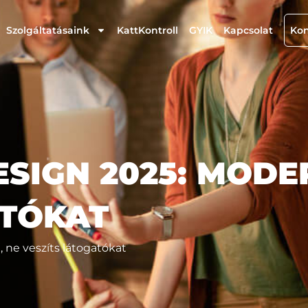
Szolgáltatásaink
KattKontroll
GYIK
Kapcsolat
Kon
IGN 2025: MODER
ATÓKAT
 ne veszíts látogatókat