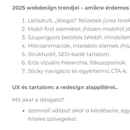
2025 webdesign trendjei – amikre érdemes 
Letisztult, „lélegző” felületek
(üres tere
Mobil-first szemlélet
(hiszen mobilról j
Szupergyors betöltés (WebP, minősített
Mikroanimációk, interaktív elemek
(hi
Strukturált, SEO-barát tartalom.
Erős vizuális hierarchia, fókuszpontok.
Sticky navigáció és egyértelmű CTA-k.
UX és tartalom: a redesign alappillérei..
Mit akar a látogató?
azonnali választ akar a kérdéseire, eg
hiteles szövegeket.