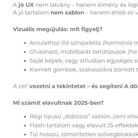
A
jó UX
nem látvány – hanem
élmény
és
log
A jó tartalom
nem sablon
– hanem
érték és 
Vizuális megújulás: mit figyelj?
Arculathoz illő színpaletta
(harmónia m
Olvasható, mobilbarát betűtípusok
(ha
Saját képek, vagy stílusban egységes s
Kiemelt gombok, szakaszokra bontott 
A cél:
vezetni a tekintetet – és segíteni A dö
Mi számít elavultnak 2025-ben?
Régi típusú „dobozos” sablon..
(ami elavu
Flash-tartalom vagy elavult JS-effekte
Túl hosszú, tömörítetlen szövegblokko