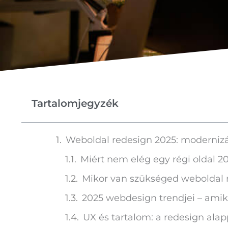
Tartalomjegyzék
Weboldal redesign 2025: modernizál
Miért nem elég egy régi oldal 2
Mikor van szükséged weboldal 
2025 webdesign trendjei – ami
UX és tartalom: a redesign alappi