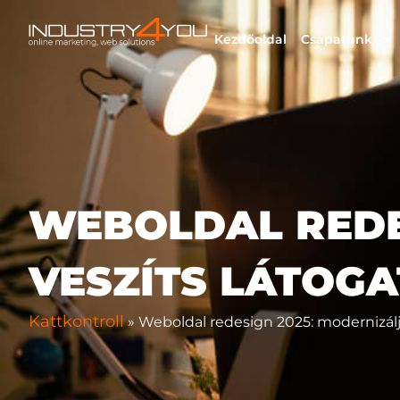
Skip
to
Kezdőoldal
Csapatunk
content
WEBOLDAL REDES
VESZÍTS LÁTOG
Kattkontroll
» Weboldal redesign 2025: modernizálj,