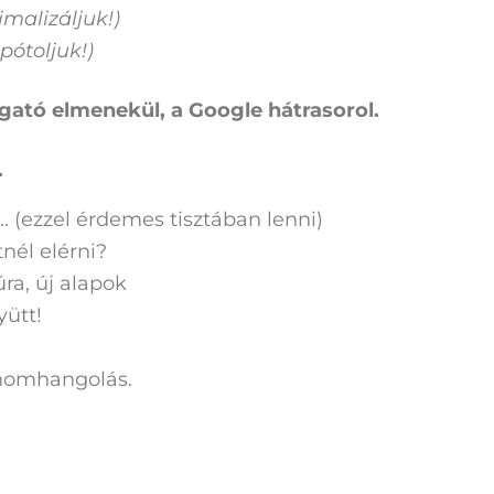
imalizáljuk!)
pótoljuk!)
ogató elmenekül, a Google hátrasorol.
.
 (ezzel érdemes tisztában lenni)
nél elérni?
úra, új alapok
yütt!
inomhangolás.