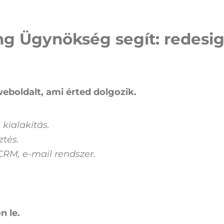
ng Ügynökség segít: redesi
eboldalt, ami érted dolgozik.
 kialakítás.
ztés.
CRM, e-mail rendszer.
n le.