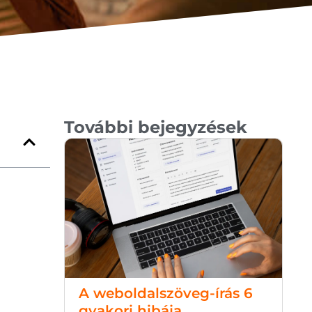
További bejegyzések
A weboldalszöveg-írás 6
gyakori hibája