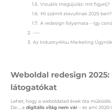
Vizuális megújulás: mit figyelj?
Mi számít elavultnak 2025-ben?
A redesign folyamata – így csinál
—–
Az Industry4You Marketing Ügynöksé
Weboldal redesign 2025: 
látogatókat
Lehet, hogy a weboldalad évek óta működik. 
De…..a
digitális világ nem vár
– és ami 2020