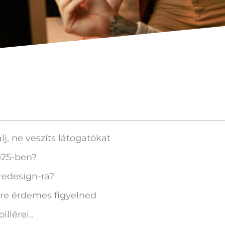
j, ne veszíts látogatókat
025-ben?
redesign-ra?
kre érdemes figyelned
llérei..