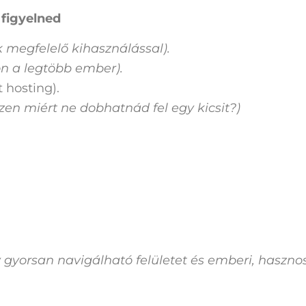
figyelned
k megfelelő kihasználással).
ön a legtöbb ember).
 hosting).
szen miért ne dobhatnád fel egy kicsit?)
y gyorsan navigálható felületet és emberi, hasznos