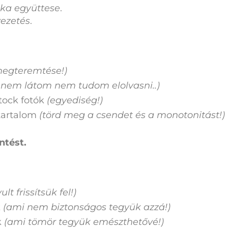
ika együttese
.
vezetés
.
egteremtése!)
 nem látom nem tudom elolvasni..)
tock fotók
(egyediség!)
tartalom
(törd meg a csendet és a monotonitást!)
ntést.
lt frissítsük fel!)
k
(ami nem biztonságos tegyük azzá!)
k
(ami tömör tegyük emészthetővé!)