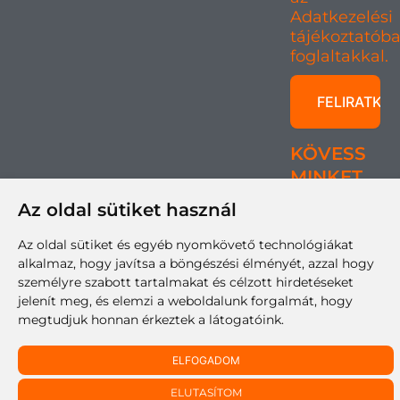
Adatkezelési
tájékoztatób
foglaltakkal.
KÖVESS
MINKET
Az oldal sütiket használ
Az oldal sütiket és egyéb nyomkövető technológiákat
RK-TEAM Digital Kft. – Industry
4
You 2026 © Minden jog fenntartva! |
alkalmaz, hogy javítsa a böngészési élményét, azzal hogy
Adatkezelési tájékoztató
Süti tájékoztató
személyre szabott tartalmakat és célzott hirdetéseket
|
jelenít meg, és elemzi a weboldalunk forgalmát, hogy
megtudjuk honnan érkeztek a látogatóink.
ELFOGADOM
ELUTASÍTOM