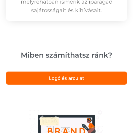
mélyrehatóan ismerik az iparágad
sajátosságait és kihívásait.
Miben számíthatsz ránk?
Logó és arculat