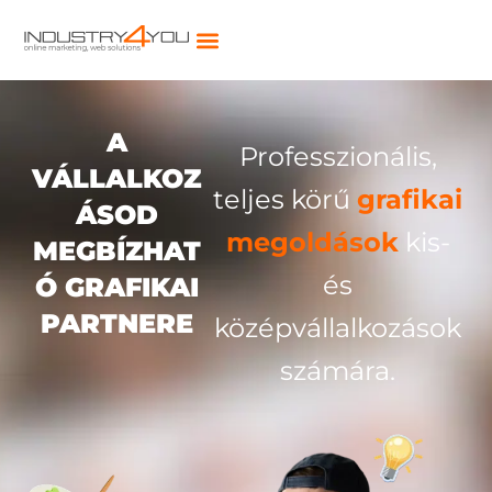
Skip
to
content
A
Professzionális,
VÁLLALKOZ
teljes körű
grafikai
ÁSOD
megoldások
kis-
MEGBÍZHAT
és
Ó GRAFIKAI
PARTNERE
középvállalkozások
számára.