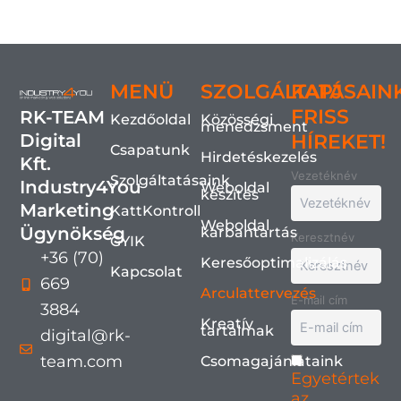
MENÜ
SZOLGÁLTATÁSAIN
KAPJ
FRISS
RK-TEAM
Kezdőoldal
Közösségi
menedzsment
Digital
HÍREKET!
Csapatunk
Hirdetéskezelés
Kft.
Vezetéknév
Szolgáltatásaink
Industry4You
Weboldal
készítés
Marketing
KattKontroll
Weboldal
Ügynökség
karbantartás
Keresztnév
GYIK
+36 (70)
Keresőoptimalizálás
Kapcsolat
669
Arculattervezés
E-mail cím
3884
Kreatív
tartalmak
digital@rk-
team.com
Csomagajánlataink
Egyetértek
az