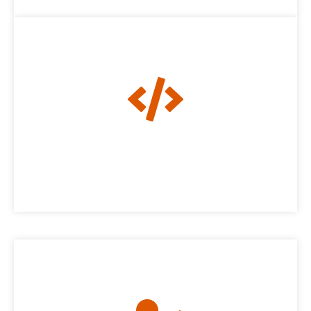
hogy minden részlet tökéletes legyen.
folyamat során digitális eszközökkel dolgozunk,
arculati elemek megalkotását. A tervezési
rendelkezésünkre, elkezdjük a megrendelt
Miután elegendő információ áll
2. Tervezés
elképzeléseidnek.