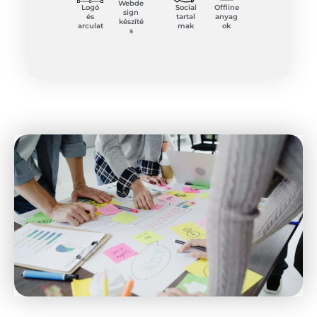
Webde
Logó
Social
Offline
sign
és
tartal
anyag
készíté
arculat
mak
ok
s