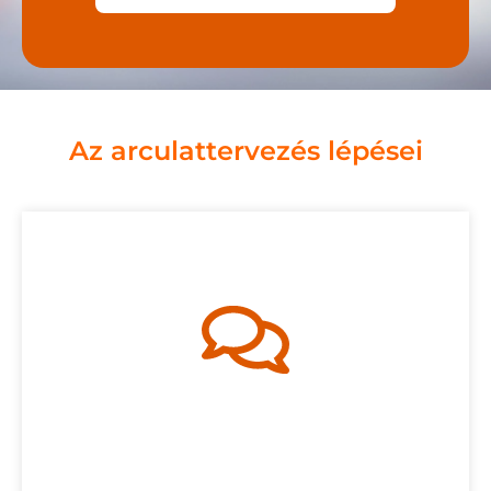
Az arculattervezés lépései
felépítését.
végzünk, hogy megalapozzuk a teljes arculat
inspirációt gyűjtünk és alapos kutatómunkát
igényeidet és elképzeléseidet. Ezek alapján
Az első találkozón részletesen átbeszéljük az
1. Konzultáció