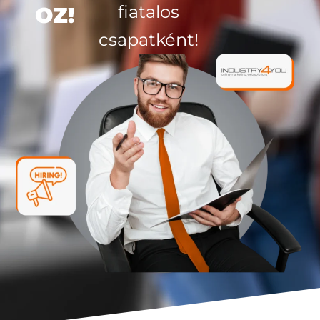
fiatalos
OZ!
csapatként!