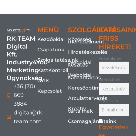
MENÜ
SZOLGÁLTATÁSAIN
KAPJ
FRISS
RK-TEAM
Kezdőoldal
Közösségi
menedzsment
Digital
HÍREKET!
Csapatunk
Hirdetéskezelés
Kft.
Vezetéknév
Szolgáltatásaink
Industry4You
Weboldal
készítés
Marketing
KattKontroll
Weboldal
Ügynökség
karbantartás
Keresztnév
GYIK
+36 (70)
Keresőoptimalizálás
Kapcsolat
669
Arculattervezés
E-mail cím
3884
Kreatív
tartalmak
digital@rk-
team.com
Csomagajánlataink
Egyetértek
az