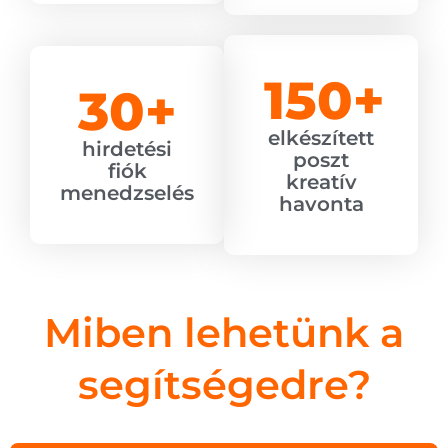
150
+
30
+
elkészített
hirdetési
poszt
fiók
kreatív
menedzselés
havonta
Miben lehetünk a
segítségedre?