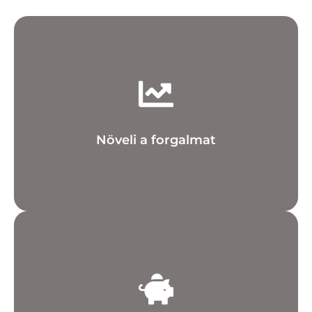
érdeklődőket.
Közvetlenül a weboldaladra irányíthatod az
Növeli a forgalmat
célozható.