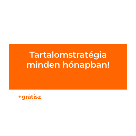
Tartalomstratégia
minden hónapban!
+grátisz
A bejegyzések kezelését egy
könnyen használható rendszerben
végezzük.