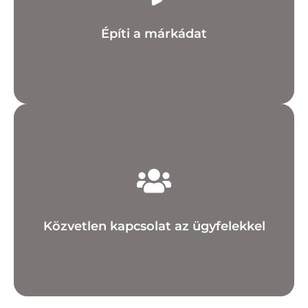
Megmutathatod az értékeidet, személyiségedet
Építi a márkádat
léphetsz a követőiddel.
Gyors visszajelzést kaphatsz, interakcióba
Közvetlen kapcsolat az ügyfelekkel