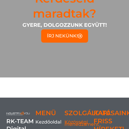
maradtak?
GYERE, DOLGOZZUNK EGYÜTT!
ÍRJ NEKÜNK!
MENÜ
SZOLGÁLTATÁSAIN
KAPJ
FRISS
RK-TEAM
Kezdőoldal
Közösségi
menedzsment
Digital