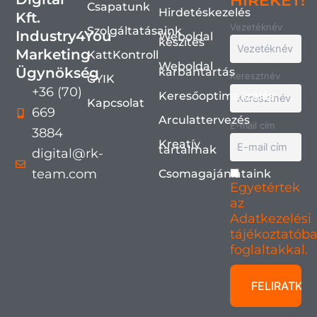
HÍREKET!
Csapatunk
Hirdetéskezelés
Kft.
Vezetéknév
Szolgáltatásaink
Industry4You
Weboldal
készítés
Marketing
KattKontroll
Weboldal
Ügynökség
karbantartás
Keresztnév
GYIK
+36 (70)
Keresőoptimalizálás
Kapcsolat
669
Arculattervezés
E-mail cím
3884
Kreatív
tartalmak
digital@rk-
team.com
Csomagajánlataink
Egyetértek
az
Adatkezelési
tájékoztatób
foglaltakkal.