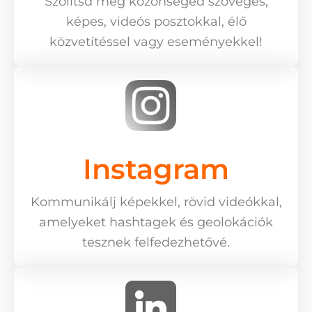
Szólítsd meg közönséged szöveges,
képes, videós posztokkal, élő
közvetítéssel vagy eseményekkel!
Instagram
Kommunikálj képekkel, rövid videókkal,
amelyeket hashtagek és geolokációk
tesznek felfedezhetővé.