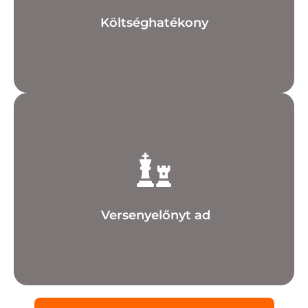
Olcsóbb, mint a hagyományos marketing, és jól
Költséghatékony
szerezhetsz a konkurenciával szemben.
Ha jelen vagy és aktívan kommunikálsz, előnyt
Versenyelőnyt ad