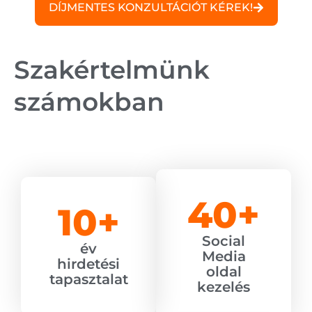
DÍJMENTES KONZULTÁCIÓT KÉREK!
Szakértelmünk
számokban
40
+
10
+
Social
év
Media
hirdetési
oldal
tapasztalat
kezelés