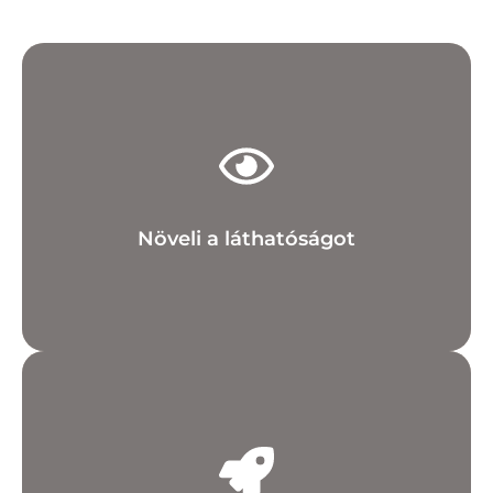
legtöbb időt töltik.
Segít elérni a célközönségedet ott, ahol a
Növeli a láthatóságot
és kialakíthatsz egy erős márkaimázst.