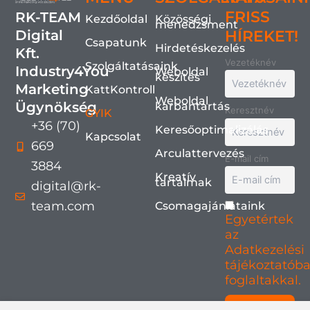
FRISS
RK-TEAM
Kezdőoldal
Közösségi
menedzsment
Digital
HÍREKET!
Csapatunk
Hirdetéskezelés
Kft.
Vezetéknév
Szolgáltatásaink
Industry4You
Weboldal
készítés
Marketing
KattKontroll
Weboldal
Ügynökség
karbantartás
Keresztnév
GYIK
+36 (70)
Keresőoptimalizálás
Kapcsolat
669
Arculattervezés
E-mail cím
3884
Kreatív
tartalmak
digital@rk-
team.com
Csomagajánlataink
Egyetértek
az
Adatkezelési
tájékoztatób
foglaltakkal.